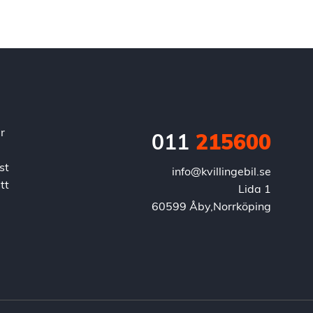
r
011
215600
st
info@kvillingebil.se
tt
Lida 1
60599 Åby,Norrköping