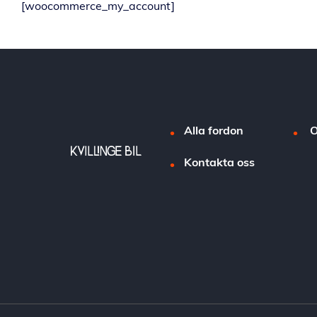
[woocommerce_my_account]
Alla fordon
O
Kontakta oss